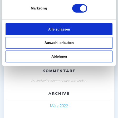
Marketing
Alle zulassen
Auswahl erlauben
NEUESTE BEITRÄGE
Kommentare
Ablehnen
KOMMENTARE
Es sind keine Kommentare vorhanden.
ARCHIVE
März 2022